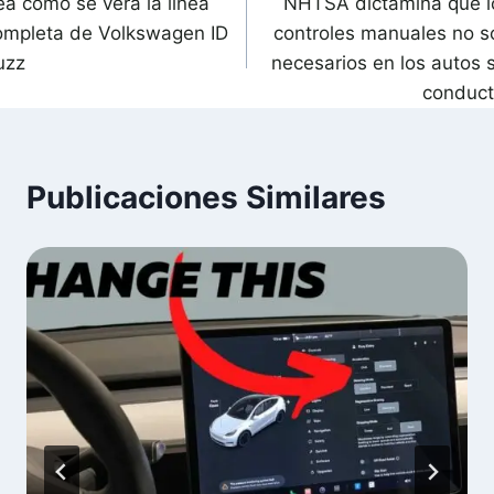
ea cómo se verá la línea
NHTSA dictamina que l
de
ompleta de Volkswagen ID
controles manuales no s
ntradas
uzz
necesarios en los autos s
conduct
Publicaciones Similares