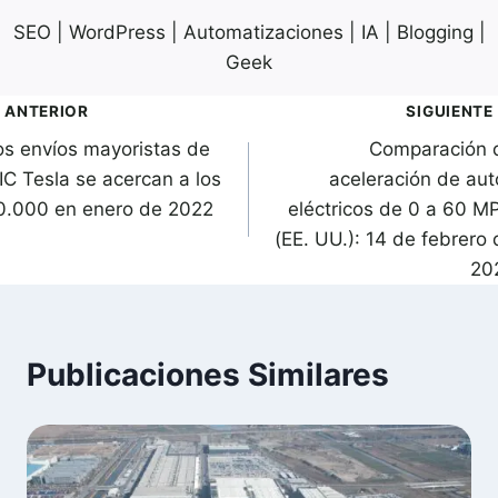
SEO | WordPress | Automatizaciones | IA | Blogging |
Geek
avegación
ANTERIOR
SIGUIENTE
os envíos mayoristas de
Comparación 
de
IC Tesla se acercan a los
aceleración de aut
ntradas
0.000 en enero de 2022
eléctricos de 0 a 60 M
(EE. UU.): 14 de febrero 
20
Publicaciones Similares