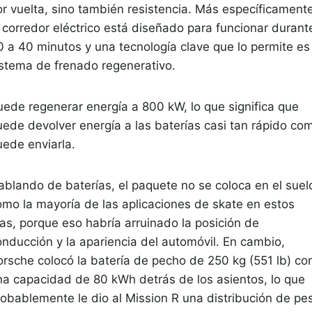
or vuelta, sino también resistencia. Más específicamente
l corredor eléctrico está diseñado para funcionar durant
0 a 40 minutos y una tecnología clave que lo permite es 
istema de frenado regenerativo.
uede regenerar energía a 800 kW, lo que significa que
uede devolver energía a las baterías casi tan rápido co
uede enviarla.
ablando de baterías, el paquete no se coloca en el suel
omo la mayoría de las aplicaciones de skate en estos
ías, porque eso habría arruinado la posición de
onducción y la apariencia del automóvil. En cambio,
orsche colocó la batería de pecho de 250 kg (551 lb) co
na capacidad de 80 kWh detrás de los asientos, lo que
robablemente le dio al Mission R una distribución de pe