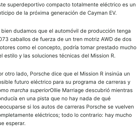
ste superdeportivo compacto totalmente eléctrico es un
nticipo de la próxima generación de Cayman EV.
i bien dudamos que el automóvil de producción tenga
,073 caballos de fuerza de un tren motriz AWD de dos
otores como el concepto, podría tomar prestado mucho
l estilo y las soluciones técnicas del Mission R.
or otro lado, Porsche dice que el Mission R insinúa un
osible futuro eléctrico para su programa de carreras y
ómo
marcha superior
Ollie Marriage descubrió mientras
onducía en una pista que no hay nada de qué
reocuparse si los autos de carreras Porsche se vuelven
ompletamente eléctricos; todo lo contrario: hay mucho
ue esperar.