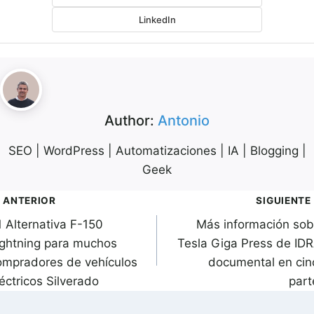
LinkedIn
Author:
Antonio
SEO | WordPress | Automatizaciones | IA | Blogging |
Geek
avegación
ANTERIOR
SIGUIENTE
1 Alternativa F-150
Más información sob
de
ightning para muchos
Tesla Giga Press de IDR
ntradas
ompradores de vehículos
documental en cin
éctricos Silverado
part