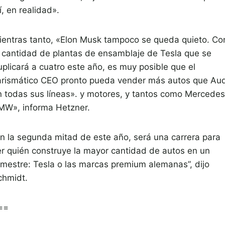
, en realidad».
ientras tanto, «Elon Musk tampoco se queda quieto. Co
a cantidad de plantas de ensamblaje de Tesla que se
uplicará a cuatro este año, es muy posible que el
arismático CEO pronto pueda vender más autos que Aud
n todas sus líneas». y motores, y tantos como Mercedes
MW», informa Hetzner.
En la segunda mitad de este año, será una carrera para
er quién construye la mayor cantidad de autos en un
rimestre: Tesla o las marcas premium alemanas”, dijo
chmidt.
==