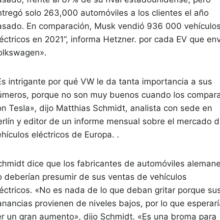
ntregó solo 263,000 automóviles a los clientes el año
asado. En comparación, Musk vendió 936 000 vehículo
léctricos en 2021”, informa Hetzner. por cada EV que env
olkswagen».
Es intrigante por qué VW le da tanta importancia a sus
úmeros, porque no son muy buenos cuando los compar
on Tesla», dijo Matthias Schmidt, analista con sede en
erlín y editor de un informe mensual sobre el mercado 
hículos eléctricos de Europa. .
chmidt dice que los fabricantes de automóviles aleman
o deberían presumir de sus ventas de vehículos
léctricos. «No es nada de lo que deban gritar porque su
anancias provienen de niveles bajos, por lo que esperarí
er un gran aumento», dijo Schmidt. «Es una broma para