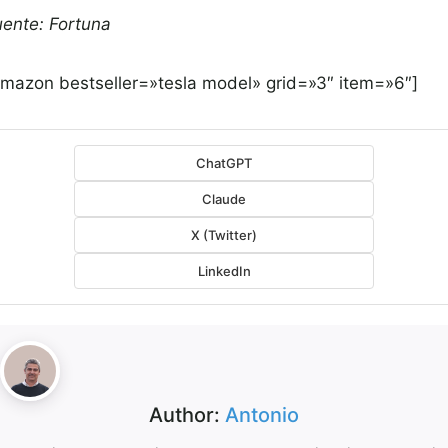
uente: Fortuna
amazon bestseller=»tesla model» grid=»3″ item=»6″]
ChatGPT
Claude
X (Twitter)
LinkedIn
Author:
Antonio