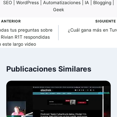
SEO | WordPress | Automatizaciones | IA | Blogging |
Geek
avegación
ANTERIOR
SIGUIENTE
odas tus preguntas sobre
¿Cuál gana más en Tur
de
l Rivian R1T respondidas
ntradas
n este largo video
Publicaciones Similares