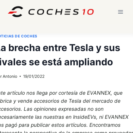
Saltar
al
contenido
TICIAS DE COCHES
a brecha entre Tesla y sus
ivales se está ampliando
r
Antonio
19/01/2022
ste artículo nos llega por cortesía de EVANNEX, que
abrica y vende accesorios de Tesla del mercado de
ccesorios. Las opiniones expresadas no son
ecesariamente las nuestras en InsideEVs, ni EVANNEX
os pagó para publicar estos artículos. Encontramos
nteresante la perspectiva de la empresa como proveedor