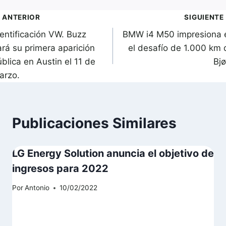
avegación
ANTERIOR
SIGUIENTE
dentificación VW. Buzz
BMW i4 M50 impresiona 
de
ará su primera aparición
el desafío de 1.000 km 
ntradas
blica en Austin el 11 de
Bjø
arzo.
Publicaciones Similares
LG Energy Solution anuncia el objetivo de
ingresos para 2022
Por
Antonio
10/02/2022