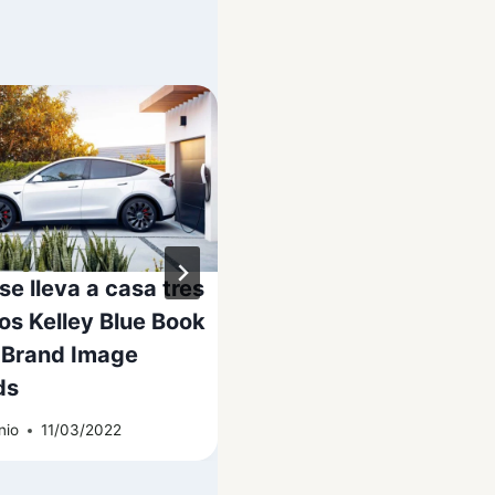
se lleva a casa tres
ElectraMeccanica
os Kelley Blue Book
presenta la versión
Brand Image
‘Cargo’ de su SOLO E
ds
Por
Antonio
01/09/2021
nio
11/03/2022