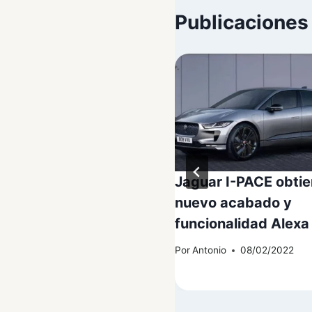
Publicaciones
a invertirá/expandirá
Jaguar I-PACE obtie
 Shanghai: objetivo
nuevo acabado y
roducción anual de 1
funcionalidad Alexa
ón
Por
Antonio
08/02/2022
tonio
23/02/2022