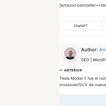
[amazon bestseller=»tes
ChatGPT
Author:
An
SEO | WordPr
Navegación
ANTERIOR
Tesla Model Y fue el nú
de
crossover/SUV de nueva
entradas