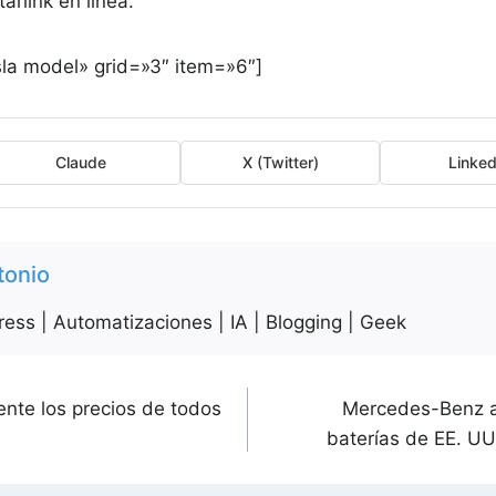
arlink en línea.
la model» grid=»3″ item=»6″]
Claude
X (Twitter)
Linked
tonio
ess | Automatizaciones | IA | Blogging | Geek
ente los precios de todos
Mercedes-Benz ab
baterías de EE. UU