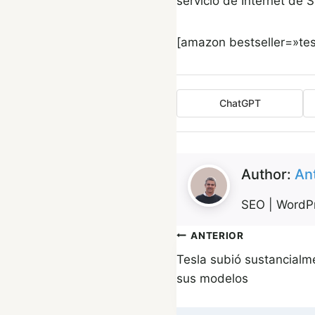
servicio de Internet de St
[amazon bestseller=»tes
ChatGPT
Author:
An
SEO | WordPr
Navegación
ANTERIOR
Tesla subió sustancialm
de
sus modelos
entradas