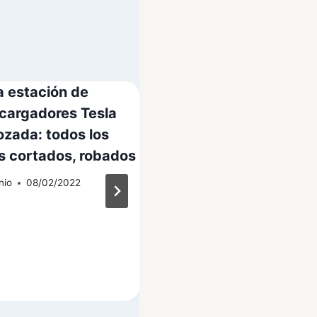
 estación de
Se anuncia la camion
cargadores Tesla
Ram Revolutionon
ozada: todos los
Electric, se confirma 
s cortados, robados
nombre
nio
08/02/2022
Por
Antonio
08/02/2022