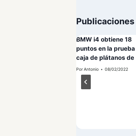
Publicaciones
ventas del BMW i casi
BMW i4 obtiene 18
etuvieron en el cuarto
puntos en la prueba
estre antes del
caja de plátanos de 
amiento del i4 y el iX
Por
Antonio
08/02/2022
tonio
08/01/2022