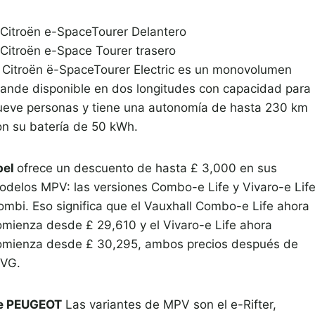
l Citroën ë-SpaceTourer Electric es un monovolumen
rande disponible en dos longitudes con capacidad para
ueve personas y tiene una autonomía de hasta 230 km
on su batería de 50 kWh.
pel
ofrece un descuento de hasta £ 3,000 en sus
odelos MPV: las versiones Combo-e Life y Vivaro-e Lif
ombi. Eso significa que el Vauxhall Combo-e Life ahora
omienza desde £ 29,610 y el Vivaro-e Life ahora
omienza desde £ 30,295, ambos precios después de
iVG.
e PEUGEOT
Las variantes de MPV son el e-Rifter,