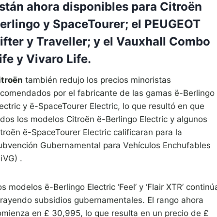
stán ahora disponibles para Citroën
erlingo y SpaceTourer; el PEUGEOT
ifter y Traveller; y el Vauxhall Combo
ife y Vivaro Life.
itroën
también redujo los precios minoristas
ecomendados por el fabricante de las gamas ë-Berlingo
ectric y ë-SpaceTourer Electric, lo que resultó en que
odos los modelos Citroën ë-Berlingo Electric y algunos
troën ë-SpaceTourer Electric calificaran para la
ubvención Gubernamental para Vehículos Enchufables
iVG) .
s modelos ë-Berlingo Electric ‘Feel’ y ‘Flair XTR’ continú
trayendo subsidios gubernamentales. El rango ahora
omienza en £ 30,995, lo que resulta en un precio de £