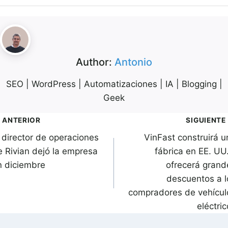
Author:
Antonio
SEO | WordPress | Automatizaciones | IA | Blogging |
Geek
avegación
ANTERIOR
SIGUIENTE
l director de operaciones
VinFast construirá u
de
e Rivian dejó la empresa
fábrica en EE. UU.
ntradas
n diciembre
ofrecerá grand
descuentos a l
compradores de vehícul
eléctri