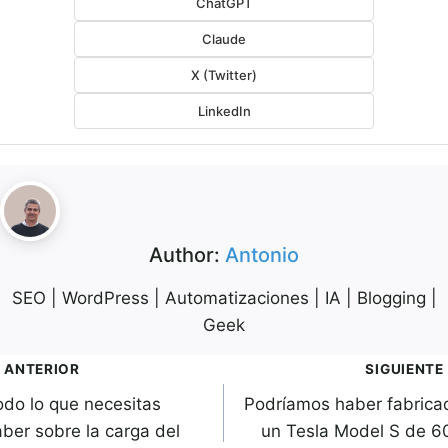
ChatGPT
Claude
X (Twitter)
LinkedIn
Author:
Antonio
SEO | WordPress | Automatizaciones | IA | Blogging |
Geek
avegación
ANTERIOR
SIGUIENTE
odo lo que necesitas
Podríamos haber fabrica
de
aber sobre la carga del
un Tesla Model S de 6