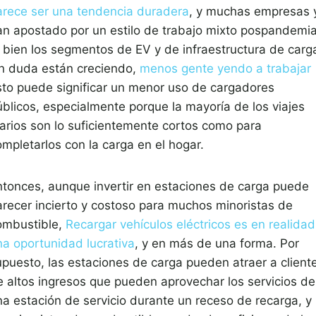
arece ser una tendencia duradera
, y muchas empresas 
an apostado por un estilo de trabajo mixto pospandemia
i bien los segmentos de EV y de infraestructura de carg
in duda están creciendo,
menos gente yendo a trabajar
sto puede significar un menor uso de cargadores
úblicos, especialmente porque la mayoría de los viajes
iarios son lo suficientemente cortos como para
ompletarlos con la carga en el hogar.
ntonces, aunque invertir en estaciones de carga puede
arecer incierto y costoso para muchos minoristas de
ombustible,
Recargar vehículos eléctricos es en realidad
na oportunidad lucrativa
, y en más de una forma. Por
upuesto, las estaciones de carga pueden atraer a client
e altos ingresos que pueden aprovechar los servicios de
na estación de servicio durante un receso de recarga, y