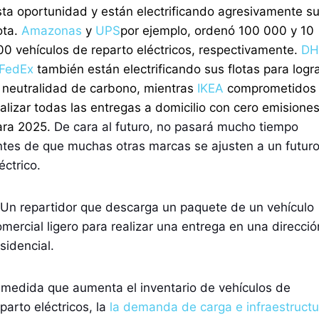
sta oportunidad y están electrificando agresivamente s
ota.
Amazonas
y
UPS
por ejemplo, ordenó 100 000 y 10
00 vehículos de reparto eléctricos, respectivamente.
DH
FedEx
también están electrificando sus flotas para logr
a neutralidad de carbono, mientras
IKEA
comprometidos
ealizar todas las entregas a domicilio con cero emisione
ara 2025.
De cara al futuro, no pasará mucho tiempo
ntes de que muchas otras marcas se ajusten a un futur
éctrico.
 medida que aumenta el inventario de vehículos de
parto eléctricos, la
la demanda de carga e infraestructu