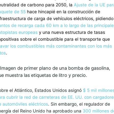
eutralidad de carbono para 2050, la
Ajuste de la UE par
aquete de 55
hace hincapié en la construcción de
fraestructura de carga de vehículos eléctricos, pidiendo
untos de recarga cada 60 km a lo largo de las principale
utopistas europeas
y una nueva estructura de tasas
mpositivas sobre el combustible para el transporte que
ravar los combustibles más contaminantes con los más
tos
.
obre el Atlántico, Estados Unidos asignó
$ 5 mil millone
ara cubrir la red de carreteras de EE. UU. con cargadore
e automóviles eléctricos
. Sin embargo, el regulador de
nergía del Reino Unido ha aprobado una
300 millones d