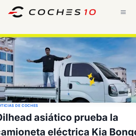
Saltar
al
contenido
TICIAS DE COCHES
ilhead asiático prueba la
camioneta eléctrica Kia Bong