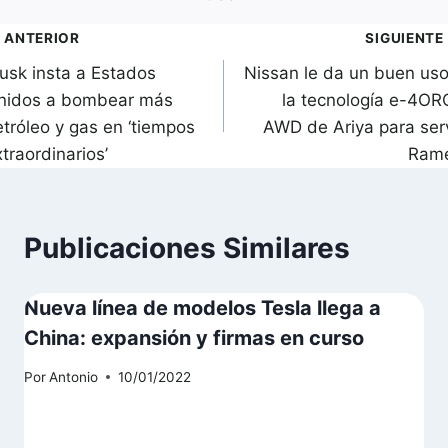
avegación
ANTERIOR
SIGUIENTE
usk insta a Estados
Nissan le da un buen uso
de
nidos a bombear más
la tecnología e-4OR
ntradas
etróleo y gas en ‘tiempos
AWD de Ariya para serv
traordinarios’
Ram
Publicaciones Similares
Nueva línea de modelos Tesla llega a
China: expansión y firmas en curso
Por
Antonio
10/01/2022